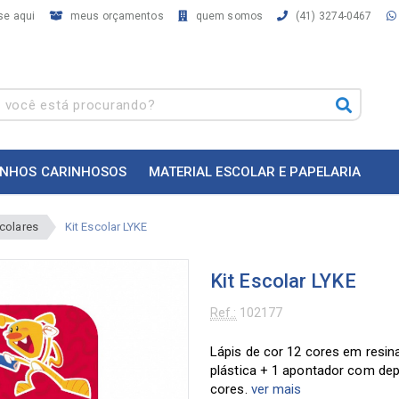
se aqui
meus orçamentos
quem somos
(41) 3274-0467
INHOS CARINHOSOS
MATERIAL ESCOLAR E PAPELARIA
scolares
Kit Escolar LYKE
Kit Escolar LYKE
Ref.:
102177
Lápis de cor 12 cores em resina
plástica + 1 apontador com dep
cores.
ver mais