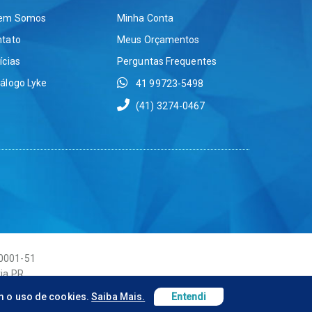
em Somos
Minha Conta
ntato
Meus Orçamentos
ícias
Perguntas Frequentes
álogo Lyke
41 99723-5498
(41) 3274-0467
/0001-51
ria PR
m o uso de cookies.
Saiba Mais.
Entendi