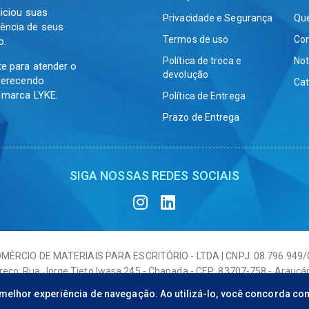
niciou suas
Privacidade e Segurança
Qu
ência de seus
Termos de uso
Co
o.
Política de troca e
Not
te para atender o
devolução
oferecendo
Cat
a marca LYKE.
Política de Entrega
Prazo de Entrega
SIGA NOSSAS REDES SOCIAIS
MÉRCIO DE MATERIAIS PARA ESCRITÓRIO - LTDA | CNPJ: 08.796.949
eço: Rua Jorge Tieto Iwasa 245 - Chapada - CEP: 83707-758 - Araucá
a melhor experiência de navegação. Ao utilizá-lo, você concorda co