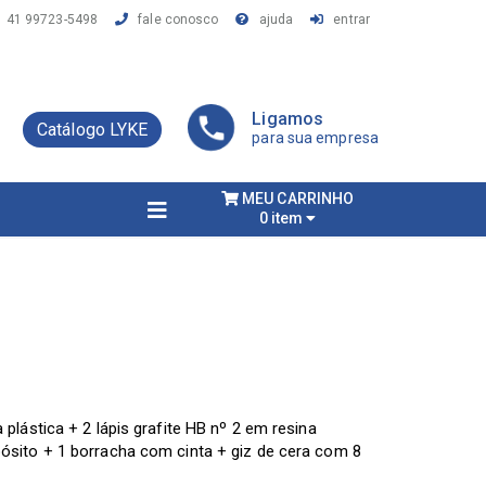
41 99723-5498
fale conosco
ajuda
entrar
Ligamos
Catálogo LYKE
para sua empresa
MEU CARRINHO
0 item
 plástica + 2 lápis grafite HB nº 2 em resina
ósito + 1 borracha com cinta + giz de cera com 8