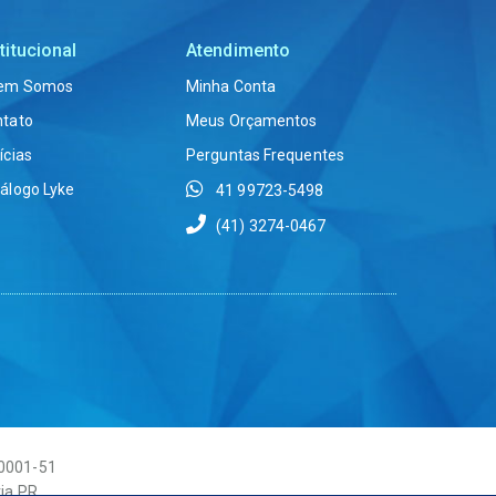
titucional
Atendimento
em Somos
Minha Conta
ntato
Meus Orçamentos
ícias
Perguntas Frequentes
álogo Lyke
41 99723-5498
(41) 3274-0467
/0001-51
ria PR