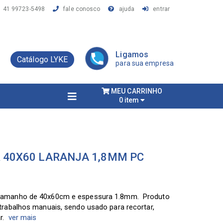
41 99723-5498
fale conosco
ajuda
entrar
Ligamos
Catálogo LYKE
para sua empresa
MEU CARRINHO
0 item
R 40X60 LARANJA 1,8MM PC
, tamanho de 40x60cm e espessura 1.8mm. Produto
 trabalhos manuais, sendo usado para recortar,
r.
ver mais