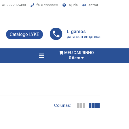
41 99723-5498
fale conosco
ajuda
entrar
Ligamos
Catálogo LYKE
para sua empresa
MEU CARRINHO
0 item
Colunas: