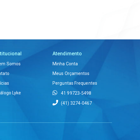
titucional
Atendimento
em Somos
Minha Conta
ntato
Meus Orçamentos
ícias
Perguntas Frequentes
álogo Lyke
41 99723-5498
(41) 3274-0467