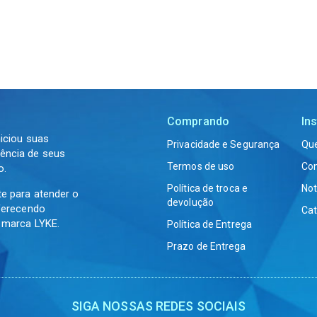
Comprando
Ins
niciou suas
Privacidade e Segurança
Qu
ência de seus
Termos de uso
Co
o.
Política de troca e
Not
te para atender o
devolução
oferecendo
Cat
a marca LYKE.
Política de Entrega
Prazo de Entrega
SIGA NOSSAS REDES SOCIAIS