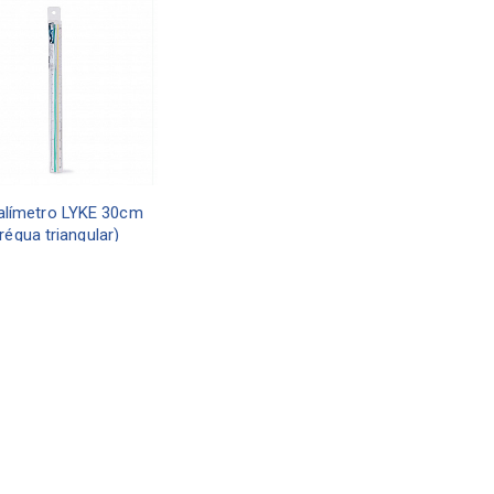
alímetro LYKE 30cm
(régua triangular)
ORÇAR