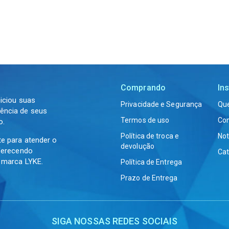
Comprando
Ins
niciou suas
Privacidade e Segurança
Qu
ência de seus
Termos de uso
Co
o.
Política de troca e
Not
te para atender o
devolução
oferecendo
Cat
a marca LYKE.
Política de Entrega
Prazo de Entrega
SIGA NOSSAS REDES SOCIAIS