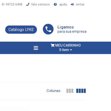
41 99723-5498
fale conosco
ajuda
entrar
Ligamos
Catálogo LYKE
para sua empresa
MEU CARRINHO
0 item
Colunas: