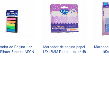
ador de Página - c/
Marcador de página papel
Marcador
 Blister 5 cores NEON
12X45MM Pastel - cx c/ 48
18X
unidades
ORÇAR
ORÇAR