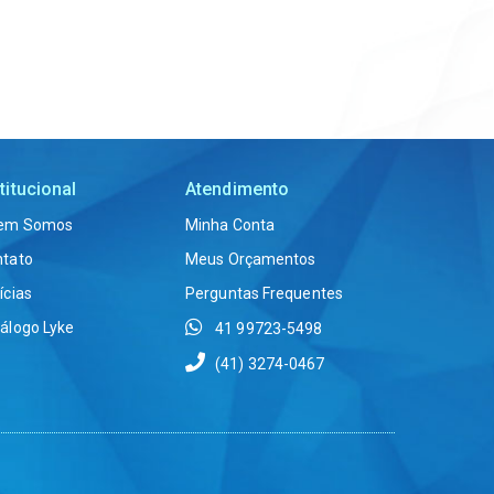
titucional
Atendimento
em Somos
Minha Conta
ntato
Meus Orçamentos
ícias
Perguntas Frequentes
álogo Lyke
41 99723-5498
(41) 3274-0467