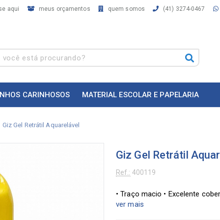
se aqui
meus orçamentos
quem somos
(41) 3274-0467
INHOS CARINHOSOS
MATERIAL ESCOLAR E PAPELARIA
Giz Gel Retrátil Aquarelável
Giz Gel Retrátil Aquar
Ref.:
400119
• Traço macio • Excelente cober
ver mais