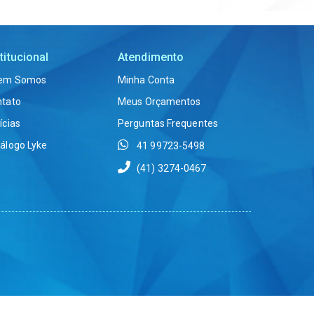
titucional
Atendimento
em Somos
Minha Conta
ntato
Meus Orçamentos
ícias
Perguntas Frequentes
álogo Lyke
41 99723-5498
(41) 3274-0467