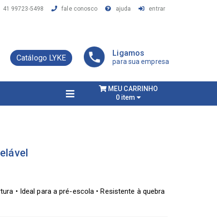
41 99723-5498
fale conosco
ajuda
entrar
Ligamos
Catálogo LYKE
para sua empresa
MEU CARRINHO
0 item
elável
tura • Ideal para a pré-escola • Resistente à quebra