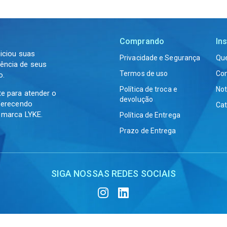
Comprando
Ins
niciou suas
Privacidade e Segurança
Qu
ência de seus
Termos de uso
Co
o.
Política de troca e
Not
te para atender o
devolução
oferecendo
Cat
a marca LYKE.
Política de Entrega
Prazo de Entrega
SIGA NOSSAS REDES SOCIAIS