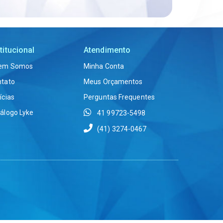
titucional
Atendimento
em Somos
Minha Conta
ntato
Meus Orçamentos
ícias
Perguntas Frequentes
álogo Lyke
41 99723-5498
(41) 3274-0467