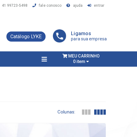
41 99723-5498
fale conosco
ajuda
entrar
Ligamos
Catálogo LYKE
para sua empresa
MEU CARRINHO
0 item
Colunas: