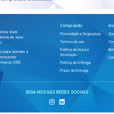
Comprando
Ins
niciou suas
Privacidade e Segurança
Qu
ência de seus
Termos de uso
Co
o.
Política de troca e
Not
te para atender o
devolução
oferecendo
Cat
a marca LYKE.
Política de Entrega
Prazo de Entrega
SIGA NOSSAS REDES SOCIAIS